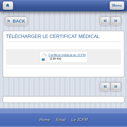
Menu
«
»
BACK
TÉLÉCHARGER LE CERTIFICAT MÉDICAL
Certificat médical du JCFM
[138 Kb]
«
»
Home
Email
Le JCFM